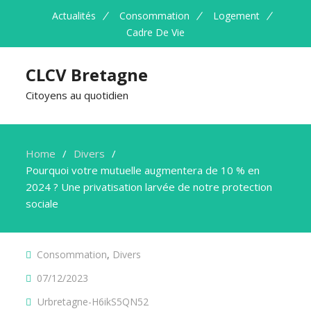
Actualités
Consommation
Logement
Cadre De Vie
CLCV Bretagne
Citoyens au quotidien
Home
Divers
Pourquoi votre mutuelle augmentera de 10 % en
2024 ? Une privatisation larvée de notre protection
sociale
Consommation
,
Divers
07/12/2023
Urbretagne-H6ikS5QN52