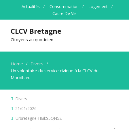
Actualités
Consommation
Logement
Cadre De Vie
CLCV Bretagne
Citoyens au quotidien
Home
Divers
Un volontaire du service civique à la CLCV du
Morbihan.
Divers
21/01/2026
Urbretagne-H6ikS5QN52