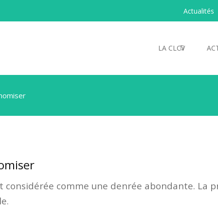
Actualités
LA CLCV
AC
onomiser
nomiser
uvent considérée comme une denrée abondante. La p
e.